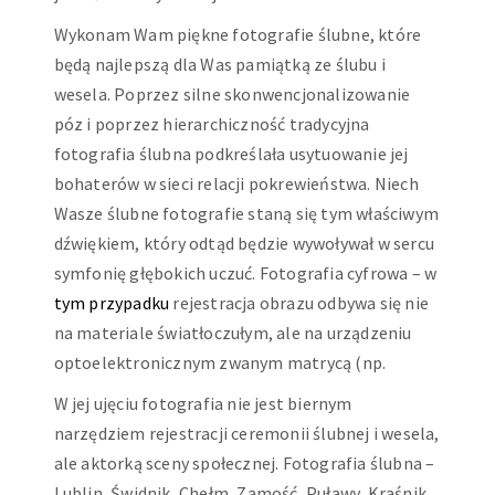
Wykonam Wam piękne fotografie ślubne, które
będą najlepszą dla Was pamiątką ze ślubu i
wesela. Poprzez silne skonwencjonalizowanie
póz i poprzez hierarchiczność tradycyjna
fotografia ślubna podkreślała usytuowanie jej
bohaterów w sieci relacji pokrewieństwa. Niech
Wasze ślubne fotografie staną się tym właściwym
dźwiękiem, który odtąd będzie wywoływał w sercu
symfonię głębokich uczuć. Fotografia cyfrowa – w
tym przypadku
rejestracja obrazu odbywa się nie
na materiale światłoczułym, ale na urządzeniu
optoelektronicznym zwanym matrycą (np.
W jej ujęciu fotografia nie jest biernym
narzędziem rejestracji ceremonii ślubnej i wesela,
ale aktorką sceny społecznej. Fotografia ślubna –
Lublin, Świdnik, Chełm, Zamość, Puławy, Kraśnik,