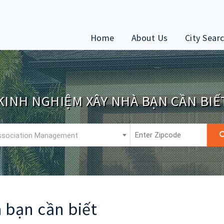
Home
About Us
City Sear
KINH NGHIỆM XÂY NHÀ BẠN CẦN BIẾ
 bạn cần biết