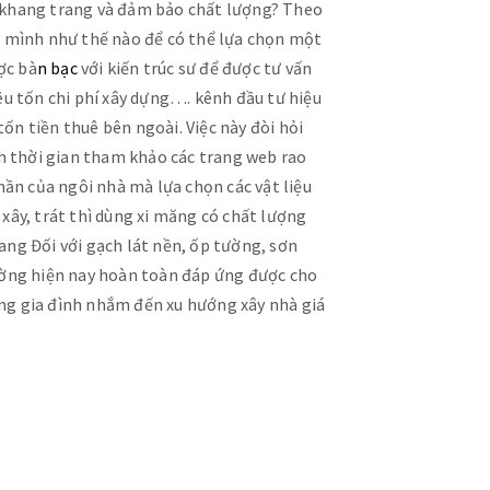
n khang trang và đảm bảo chất lượng? Theo
ủa mình như thế nào để có thể lựa chọn một
ợc bà
n bạc
với kiến trúc sư để được tư vấn
êu tốn chi phí xây dựng…. kênh đầu tư hiệu
tốn tiền thuê bên ngoài. Việc này đòi hỏi
 thời gian tham khảo các trang web rao
g phần của ngôi nhà mà lựa chọn các vật liệu
xây, trát thì dùng xi măng có chất lượng
iang Đối với gạch lát nền, ốp tường, sơn
rường hiện nay hoàn toàn đáp ứng được cho
ững gia đình nhắm đến xu hướng xây nhà giá