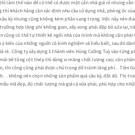
 thì làm thế nào để có thể có được một căn nhà giá rẻ nhưng vẫ
ng thì khách hàng cần xác định nhu cầu sử dụng nhà, phòng ốc c
á cầu kỳ nhưng cũng không kém phần sang trọng. Việc này nên đư
trường hợp lãng phí không gian, xây xong phải đập bỏ sửa lại, ti
 bạn cũng có thể tự thiết kế ngôi nhà của mình mà không cần phải 
 ý kiến của những người có kinh nghiệm và hiểu biết, sau đó dành
hà giá rẻ.. Công ty xây dựng 1 thành viên Hùng Cường Tuỳ vào từn
mái bê tông cốt thép thì dùng xi măng chất lượng cao; còn phần 
n, thi công cũng phải được chú trọng để tránh lãng phí.. . Tiền G
 sinh… không nên chọn những sản phẩm quá cầu kỳ, đắt đỏ. Thị t
 mẫu mã đẹp, đủ chất lượng mà giá cả vừa phải, phù hợp cho nh