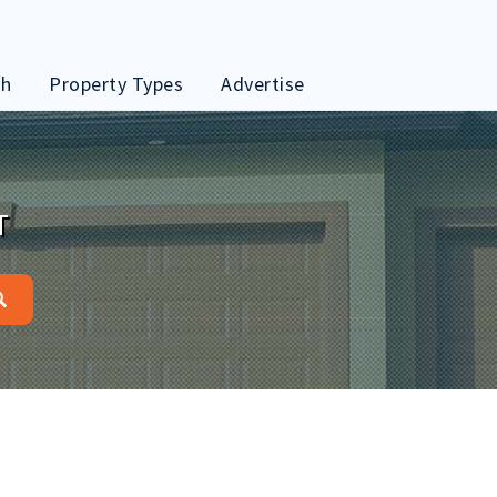
ch
Property Types
Advertise
T