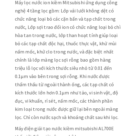
Máy lọc nước ion kiềm Mitsubishi ứng dụng công
nghệ 4 tầng lọc gồm: Lớp vải lưới không dệt có
chức năng loại bỏ các cặn bẩn và tạp chất trong
nước, Lớp sợi trao đổi ion có chức năng loại bỏ chì
hòa tan trong nước, lớp than hoạt tính giúp loại
bỏ các tạp chất độc hại, thuốc thực vật, khử mùi
nấm mốc, khử clo trong nước, và đặc biệt nhất
chính là lớp màng lọc sợi rỗng bao gồm hàng
triệu lỗ lọc với kích thước siêu nhỏ từ 0.01 đến
0.1µm vào bên trong sợi rỗng. Khi nước được
thẩm thấu từ ngoài thành ống, các tạp chất có
kích thước lớn hơn 0.1µm như tảo, vi sinh vật, độ
đục, vi khuẩn, rỉ sét, nấm mốc, các thành phần
kim loại trong nước được giữ lại bên ngoài màng
lọc. Chỉ còn nước sạch và khoáng chất sau khi lọc.
Máy điện giải tạo nước kiềm mitsubishi AL700E