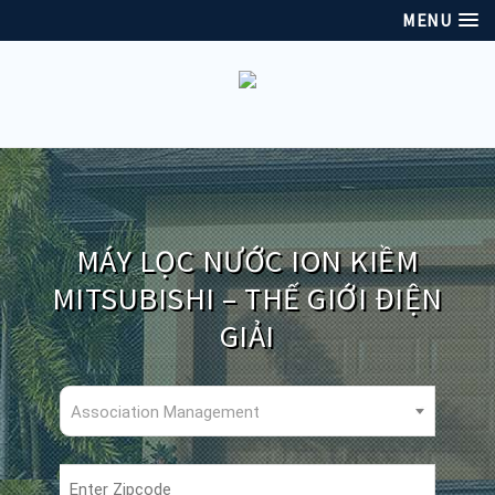
MENU
MÁY LỌC NƯỚC ION KIỀM
MITSUBISHI – THẾ GIỚI ĐIỆN
GIẢI